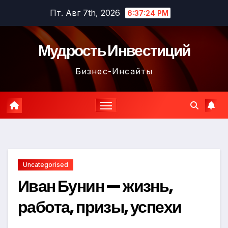
Перейти
Пт. Авг 7th, 2026
6:37:25 PM
к
содержимому
Мудрость Инвестиций
Бизнес-Инсайты
Uncategorised
Иван Бунин — жизнь,
работа, призы, успехи