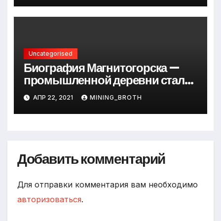
Uncategorised
Биография Магнитогорска —
промышленной деревни стали
превращается в современный
АПР 22, 2021
MINING_BROTH
мегаполис
Добавить комментарий
Для отправки комментария вам необходимо
авторизоваться
.