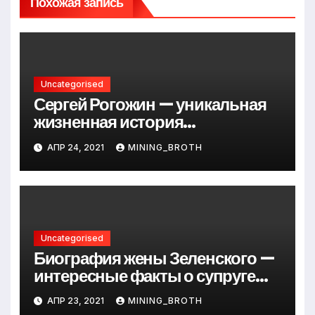
Похожая запись
Uncategorised
Сергей Рогожин — уникальная
жизненная история
талантливого певца, его
АПР 24, 2021
MINING_BROTH
музыкальный путь и важные
достижения
Uncategorised
Биография жены Зеленского —
интересные факты о супруге
президента Украины
АПР 23, 2021
MINING_BROTH