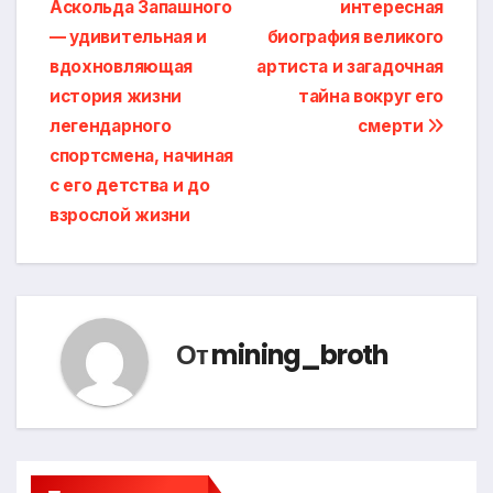
Аскольда Запашного
интересная
по
— удивительная и
биография великого
записям
вдохновляющая
артиста и загадочная
история жизни
тайна вокруг его
легендарного
смерти
спортсмена, начиная
с его детства и до
взрослой жизни
От
mining_broth