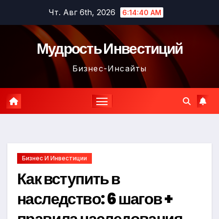
Перейти
Чт. Авг 6th, 2026
6:14:41 AM
к
содержимому
Мудрость Инвестиций
Бизнес-Инсайты
Бизнес И Инвестиции
Как вступить в
наследство: 6 шагов +
правила наследования