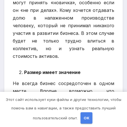
могут принять «новичка», особенно если
он «не при делах». Кому хочется отдавать
долю в налаженном производстве
человеку, который не принимал никакого
участия в развитии бизнеса. В этом случае
будет не только трудно влиться в
коллектив, но и узнать реальную
стоимость активов.
Размер имеет значение
Не всегда бизнес сосредоточен в одном
месте. Вполне возможно, что
родственники умершего знают только об
Этот сайт использует куки-файлы и другие технологии, чтобы
одной его части. «За кадром» могут
помочь вам в навигации, а также предоставить лучший
остаться многочисленные банковские
пользовательский опыт.
OK
счета, дочерние компании в других