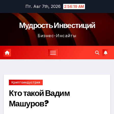
Перейти
Пт. Авг 7th, 2026
2:56:20 AM
к
содержимому
Мудрость Инвестиций
Бизнес-Инсайты
Криптоиндустрия
Кто такой Вадим
Машуров?