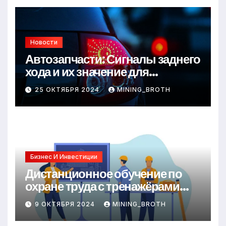
Новости
Автозапчасти: Сигналы заднего
хода и их значение для
безопасности на дороге
25 ОКТЯБРЯ 2024
MINING_BROTH
Бизнес И Инвестиции
Дистанционное обучение по
охране труда с тренажёрами
онлайн
9 ОКТЯБРЯ 2024
MINING_BROTH