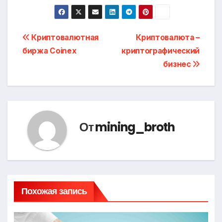
Навигация
Криптовалютная
Криптовалюта –
биржа Coinex
криптографический
по
бизнес
записям
От
mining_broth
Похожая запись