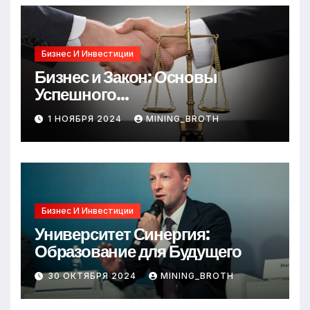
Бизнес И Инвестиции
Бизнес и Закон: Основы
Успешного
Предпринимательства
1 НОЯБРЯ 2024
MINING_BROTH
Бизнес И Инвестиции
Университет Синергия:
Образование для Будущего
30 ОКТЯБРЯ 2024
MINING_BROTH