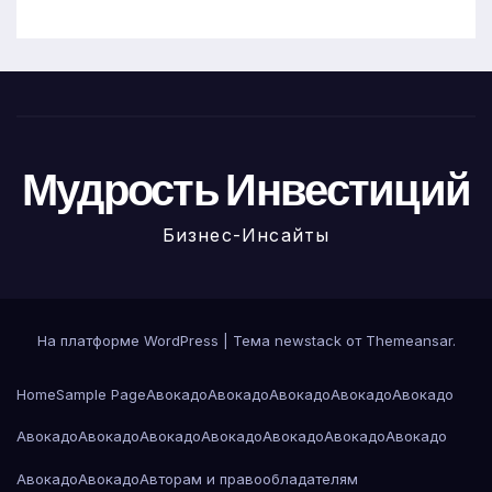
Мудрость Инвестиций
Бизнес-Инсайты
На платформе WordPress
|
Тема newstack от
Themeansar
.
Home
Sample Page
Авокадо
Авокадо
Авокадо
Авокадо
Авокадо
Авокадо
Авокадо
Авокадо
Авокадо
Авокадо
Авокадо
Авокадо
Авокадо
Авокадо
Авторам и правообладателям