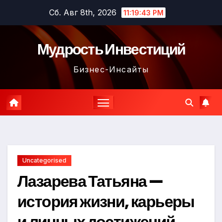
Перейти
Сб. Авг 8th, 2026
11:19:44 PM
к
содержимому
Мудрость Инвестиций
Бизнес-Инсайты
Uncategorised
Лазарева Татьяна —
история жизни, карьеры
и личных достижений