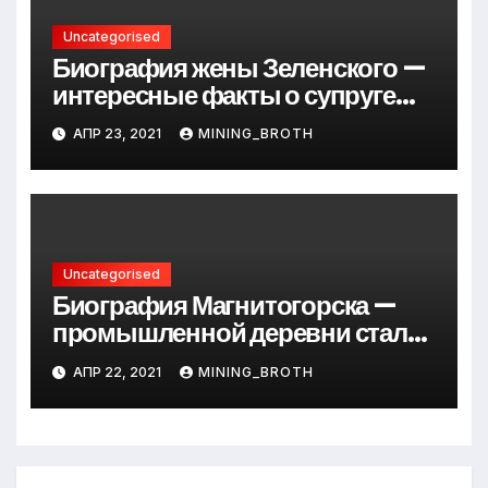
Uncategorised
Биография жены Зеленского —
интересные факты о супруге
президента Украины
АПР 23, 2021
MINING_BROTH
Uncategorised
Биография Магнитогорска —
промышленной деревни стали
превращается в современный
АПР 22, 2021
MINING_BROTH
мегаполис