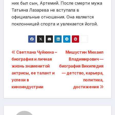
них был сын, Артемий. После смерти мужа
Татьяна Лазарева не вступала в
официальные отношения. Она является
поклонницей спорта и увлекается йогой.
Навигация
Светлана Чуйкина −
Мишустин Михаил
биография и личная
Владимирович —
по
жизнь знаменитой
биография Википедия
записям
актрисы, ее талант и
— детство, карьера,
успехи в
политика,
киноиндустрии
достижения