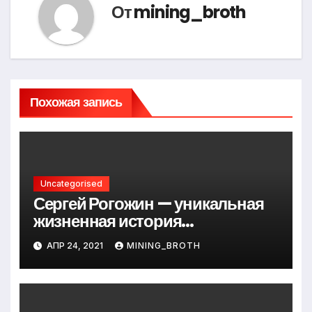
От
mining_broth
Похожая запись
Uncategorised
Сергей Рогожин — уникальная
жизненная история
талантливого певца, его
АПР 24, 2021
MINING_BROTH
музыкальный путь и важные
достижения