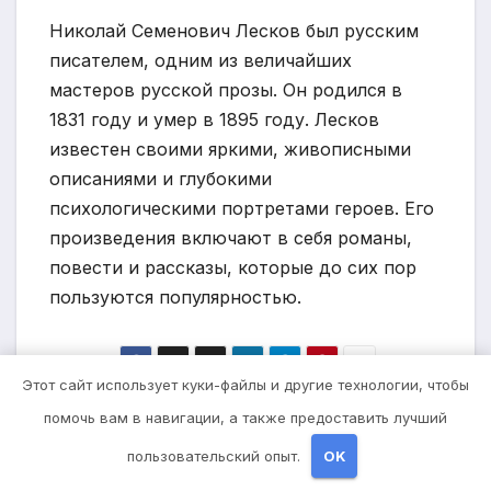
Николай Семенович Лесков был русским
писателем, одним из величайших
мастеров русской прозы. Он родился в
1831 году и умер в 1895 году. Лесков
известен своими яркими, живописными
описаниями и глубокими
психологическими портретами героев. Его
произведения включают в себя романы,
повести и рассказы, которые до сих пор
пользуются популярностью.
Этот сайт использует куки-файлы и другие технологии, чтобы
Навигация
Калькулятор
Данелия Тулешова —
помочь вам в навигации, а также предоставить лучший
расчета объема
биография,
по
пользовательский опыт.
OK
цилиндра
достижения, личная