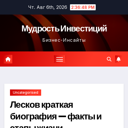
Перейти
Чт. Авг 6th, 2026
2:36:49 PM
к
содержимому
Мудрость Инвестиций
Бизнес-Инсайты
Uncategorised
Лесков краткая
биография — факты и
этапы жизни