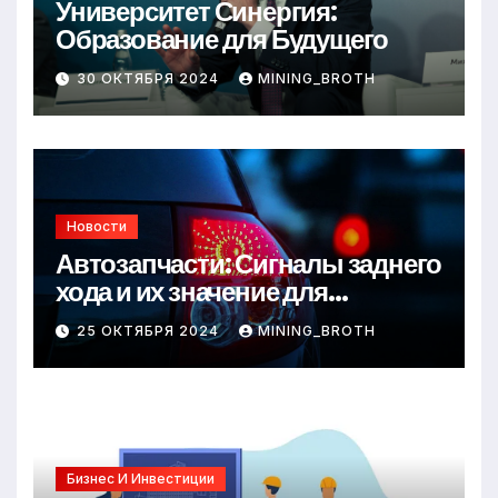
Университет Синергия:
Образование для Будущего
30 ОКТЯБРЯ 2024
MINING_BROTH
Новости
Автозапчасти: Сигналы заднего
хода и их значение для
безопасности на дороге
25 ОКТЯБРЯ 2024
MINING_BROTH
Бизнес И Инвестиции