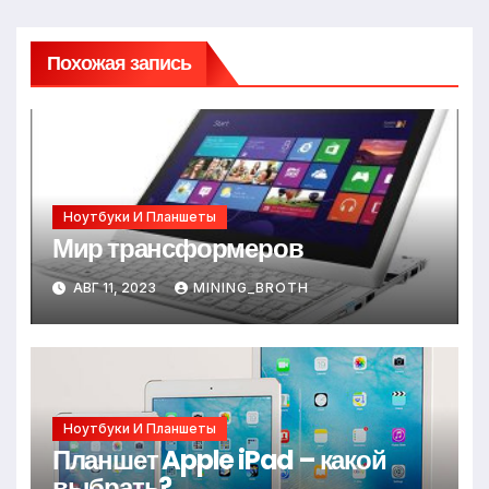
Похожая запись
Ноутбуки И Планшеты
Мир трансформеров
АВГ 11, 2023
MINING_BROTH
Ноутбуки И Планшеты
Планшет Apple iPad – какой
выбрать?