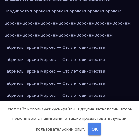
Владивосток
Воронеж
Воронеж
Воронеж
Воронеж
Воронеж
Воронеж
Воронеж
Воронеж
Воронеж
Воронеж
Воронеж
Воронеж
Воронеж
Воронеж
Воронеж
Воронеж
Воронеж
Воронеж
Габриэль Гарсиа Маркес — Сто лет одиночества
Габриэль Гарсиа Маркес — Сто лет одиночества
Габриэль Гарсиа Маркес — Сто лет одиночества
Габриэль Гарсиа Маркес — Сто лет одиночества
Габриэль Гарсиа Маркес — Сто лет одиночества
Габриэль Гарсиа Маркес — Сто лет одиночества
Этот сайт использует куки-файлы и другие технологии, чтобы
помочь вам в навигации, а также предоставить лучший
Габриэль Гарсиа Маркес — Сто лет одиночества
пользовательский опыт.
OK
Габриэль Гарсиа Маркес — Сто лет одиночества