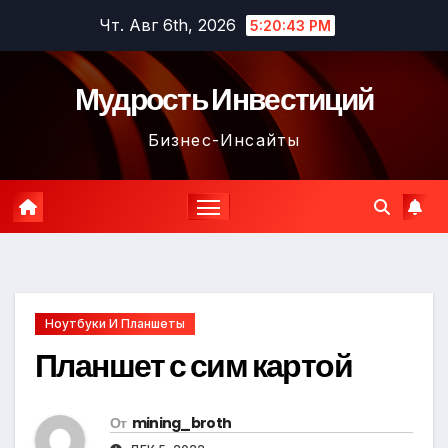
Перейти
Чт. Авг 6th, 2026
5:20:44 PM
к
содержимому
Мудрость Инвестиций
Бизнес-Инсайты
Ноутбуки И Планшеты
Планшет с сим картой
От
mining_broth