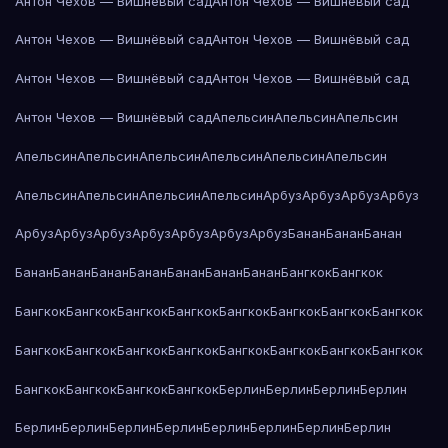
Антон Чехов — Вишнёвый сад
Антон Чехов — Вишнёвый сад
Антон Чехов — Вишнёвый сад
Антон Чехов — Вишнёвый сад
Антон Чехов — Вишнёвый сад
Антон Чехов — Вишнёвый сад
Антон Чехов — Вишнёвый сад
Апельсин
Апельсин
Апельсин
Апельсин
Апельсин
Апельсин
Апельсин
Апельсин
Апельсин
Апельсин
Апельсин
Апельсин
Апельсин
Арбуз
Арбуз
Арбуз
Арбуз
Арбуз
Арбуз
Арбуз
Арбуз
Арбуз
Арбуз
Арбуз
Банан
Банан
Банан
Банан
Банан
Банан
Банан
Банан
Банан
Банан
Бангкок
Бангкок
Бангкок
Бангкок
Бангкок
Бангкок
Бангкок
Бангкок
Бангкок
Бангкок
Бангкок
Бангкок
Бангкок
Бангкок
Бангкок
Бангкок
Бангкок
Бангкок
Бангкок
Бангкок
Бангкок
Бангкок
Берлин
Берлин
Берлин
Берлин
Берлин
Берлин
Берлин
Берлин
Берлин
Берлин
Берлин
Берлин