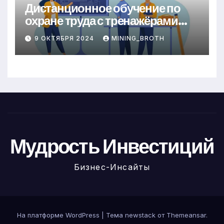
Дистанционное обучение по
охране труда с тренажёрами
онлайн
9 ОКТЯБРЯ 2024
MINING_BROTH
Мудрость Инвестиций
Бизнес-Инсайты
На платформе WordPress
|
Тема newstack от
Themeansar
.