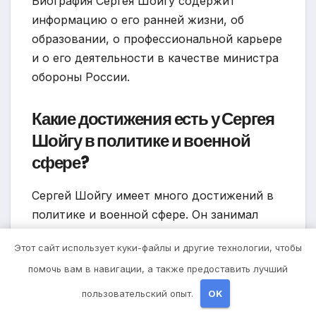
Биография Сергея Шойгу содержит
информацию о его ранней жизни, об
образовании, о профессиональной карьере
и о его деятельности в качестве министра
обороны России.
Какие достижения есть у Сергея
Шойгу в политике и военной
сфере?
Сергей Шойгу имеет много достижений в
политике и военной сфере. Он занимал
различные должности в правительстве, в
Этот сайт использует куки-файлы и другие технологии, чтобы
Федеральной службе государственной
помочь вам в навигации, а также предоставить лучший
гражданской обороны, в МЧС. Он также
успешно руководит Министерством
пользовательский опыт.
OK
обороны России и преобразовал