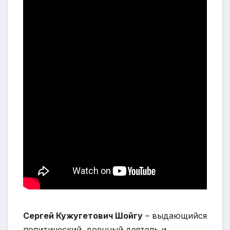
Сергей Кужугетович Шойгу
– выдающийся
политический, военный деятель и