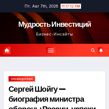
Перейти
Пт. Авг 7th, 2026
11:17:13 PM
к
содержимому
Мудрость Инвестиций
Бизнес-Инсайты
Uncategorised
Сергей Шойгу —
биография министра
обороны России, успехи