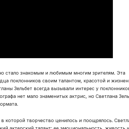
но стало знакомым и любимым многим зрителям. Эта
дца поклонников своим талантом, красотой и жизне
тланы Зельбет всегда вызывали интерес у поклоннико
ографа нет мало знаменитых актрис, но Светлана Зел
формата.
 в которой творчество ценилось и поощрялось. Светл
ркий актерский талант: ее эмоциональность, живость 