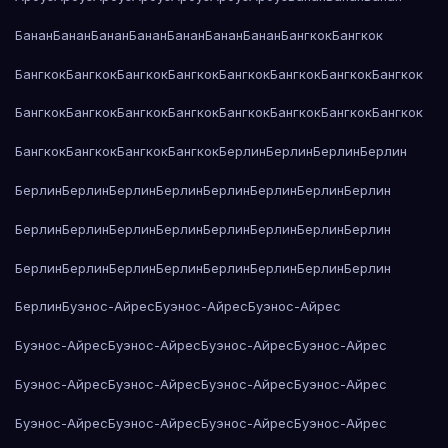
Банан
Банан
Банан
Банан
Банан
Банан
Банан
Бангкок
Бангкок
Бангкок
Бангкок
Бангкок
Бангкок
Бангкок
Бангкок
Бангкок
Бангкок
Бангкок
Бангкок
Бангкок
Бангкок
Бангкок
Бангкок
Бангкок
Бангкок
Бангкок
Бангкок
Бангкок
Бангкок
Берлин
Берлин
Берлин
Берлин
Берлин
Берлин
Берлин
Берлин
Берлин
Берлин
Берлин
Берлин
Берлин
Берлин
Берлин
Берлин
Берлин
Берлин
Берлин
Берлин
Берлин
Берлин
Берлин
Берлин
Берлин
Берлин
Берлин
Берлин
Берлин
Буэнос-Айрес
Буэнос-Айрес
Буэнос-Айрес
Буэнос-Айрес
Буэнос-Айрес
Буэнос-Айрес
Буэнос-Айрес
Буэнос-Айрес
Буэнос-Айрес
Буэнос-Айрес
Буэнос-Айрес
Буэнос-Айрес
Буэнос-Айрес
Буэнос-Айрес
Буэнос-Айрес