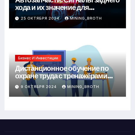
хода и их значение для
безопасности на дороге
25 ОКТЯБРЯ 2024
MINING_BROTH
Бизнес И Инвестиции
Дистанционное обучение по
охране труда с тренажёрами
онлайн
9 ОКТЯБРЯ 2024
MINING_BROTH