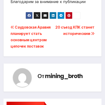
Благодарим за внимание к публикации
Навигация
Саудовская Аравия
20 съезд КПК станет
планирует стать
историческим
по
основным центром
записям
цепочек поставок
От
mining_broth