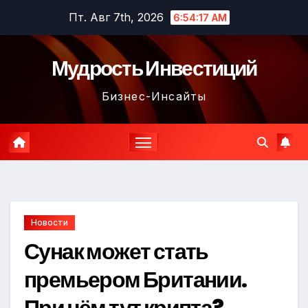
Перейти
Пт. Авг 7th, 2026
6:54:19 AM
к
содержимому
Мудрость Инвестиций
Бизнес-Инсайты
Новости
Сунак может стать
премьером Британии.
При чём тут крипта?