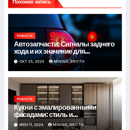
Похожая запись
Новости
Автозапчасти: Сигналы заднего
хода и их значение для
безопасности на дороге
ОКТ 25, 2024
MINING_BROTH
Новости
Кухни с эмалированными
фасадами: стиль и
практичность в одном решении
ИЮН 11, 2024
MINING_BROTH