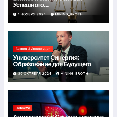
Успешного
Предпринимательства
1 НОЯБРЯ 2024
MINING_BROTH
Бизнес И Инвестиции
Университет Синергия:
Образование для Будущего
30 ОКТЯБРЯ 2024
MINING_BROTH
Новости
Автозапчасти: Сигналы заднего