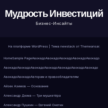
Мудрость Инвестиций
Бизнес-Инсайты
На платформе WordPress
|
Тема newstack от
Themeansar
.
Home
Sample Page
Авокадо
Авокадо
Авокадо
Авокадо
Авокадо
Авокадо
Авокадо
Авокадо
Авокадо
Авокадо
Авокадо
Авокадо
Авокадо
Авокадо
Авторам и правообладателям
Айзек Азимов — Основание
Александр Дюма — Три мушкетёра
Александр Пушкин — Евгений Онегин