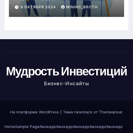
онлайн
9 ОКТЯБРЯ 2024
MINING_BROTH
Мудрость Инвестиций
Бизнес-Инсайты
На платформе WordPress
|
Тема newstack от
Themeansar
.
Home
Sample Page
Авокадо
Авокадо
Авокадо
Авокадо
Авокадо