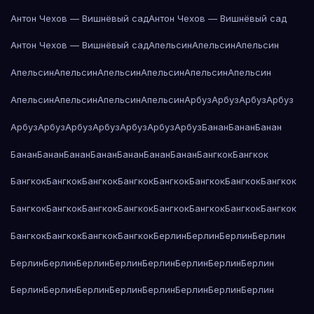
Антон Чехов — Вишнёвый сад
Антон Чехов — Вишнёвый сад
Антон Чехов — Вишнёвый сад
Апельсин
Апельсин
Апельсин
Апельсин
Апельсин
Апельсин
Апельсин
Апельсин
Апельсин
Апельсин
Апельсин
Апельсин
Апельсин
Арбуз
Арбуз
Арбуз
Арбуз
Арбуз
Арбуз
Арбуз
Арбуз
Арбуз
Арбуз
Арбуз
Банан
Банан
Банан
Банан
Банан
Банан
Банан
Банан
Банан
Банан
Бангкок
Бангкок
Бангкок
Бангкок
Бангкок
Бангкок
Бангкок
Бангкок
Бангкок
Бангкок
Бангкок
Бангкок
Бангкок
Бангкок
Бангкок
Бангкок
Бангкок
Бангкок
Бангкок
Бангкок
Бангкок
Бангкок
Берлин
Берлин
Берлин
Берлин
Берлин
Берлин
Берлин
Берлин
Берлин
Берлин
Берлин
Берлин
Берлин
Берлин
Берлин
Берлин
Берлин
Берлин
Берлин
Берлин