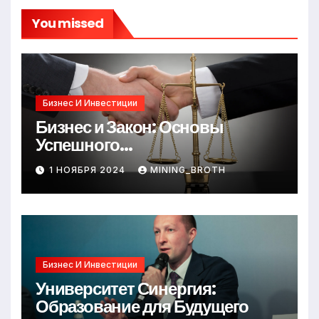
You missed
Бизнес И Инвестиции
Бизнес и Закон: Основы
Успешного
Предпринимательства
1 НОЯБРЯ 2024
MINING_BROTH
Бизнес И Инвестиции
Университет Синергия:
Образование для Будущего