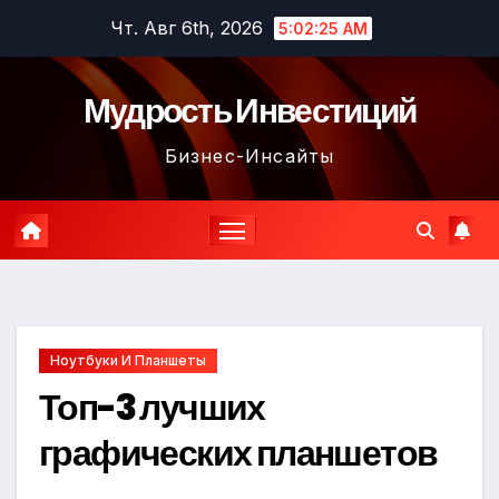
Перейти
Чт. Авг 6th, 2026
5:02:26 AM
к
содержимому
Мудрость Инвестиций
Бизнес-Инсайты
Ноутбуки И Планшеты
Топ-3 лучших
графических планшетов