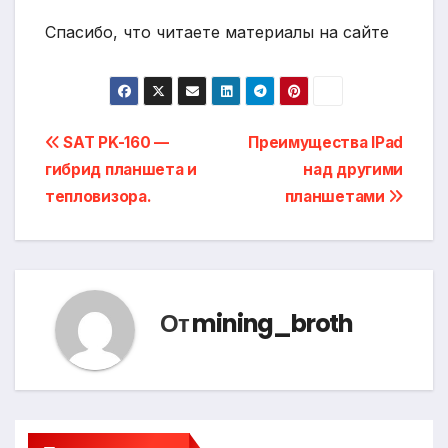
Спасибо, что читаете материалы на сайте
Навигация
SAT PK-160 —
Преимущества IPad
гибрид планшета и
над другими
по
тепловизора.
планшетами
записям
От
mining_broth