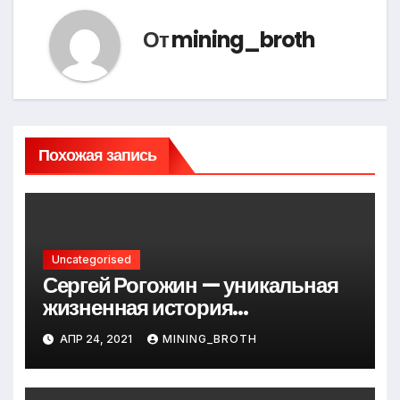
От
mining_broth
Похожая запись
Uncategorised
Сергей Рогожин — уникальная
жизненная история
талантливого певца, его
АПР 24, 2021
MINING_BROTH
музыкальный путь и важные
достижения