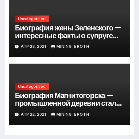
Uncategorised
Биография жены Зеленского —
интересные факты о супруге
президента Украины
АПР 23, 2021
MINING_BROTH
Uncategorised
Биография Магнитогорска —
промышленной деревни стали
превращается в современный
АПР 22, 2021
MINING_BROTH
мегаполис