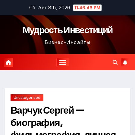
Перейти
Сб. Авг 8th, 2026
11:46:47 PM
к
содержимому
Мудрость Инвестиций
Бизнес-Инсайты
Uncategorised
Варчук Сергей —
биография,
фильмография, личная