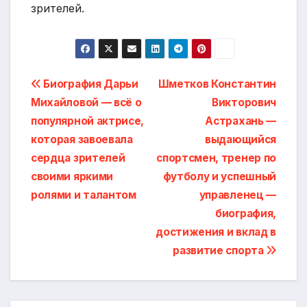
зрителей.
Навигация
Биография Дарьи
Шметков Константин
Михайловой — всё о
Викторович
по
популярной актрисе,
Астрахань —
записям
которая завоевала
выдающийся
сердца зрителей
спортсмен, тренер по
своими яркими
футболу и успешный
ролями и талантом
управленец —
биография,
достижения и вклад в
развитие спорта