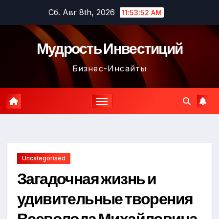
Перейти
Сб. Авг 8th, 2026
11:53:53 AM
к
содержимому
Мудрость Инвестиций
Бизнес-Инсайты
Uncategorised
Загадочная жизнь и
удивительные творения
Всеволода Михайловича