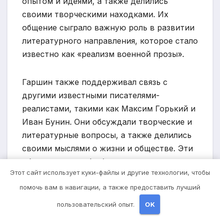
опытом и идеями, а также делились
своими творческими находками. Их
общение сыграло важную роль в развитии
литературного направления, которое стало
известно как «реализм военной прозы».
Гаршин также поддерживал связь с
другими известными писателями-
реалистами, такими как Максим Горький и
Иван Бунин. Они обсуждали творческие и
литературные вопросы, а также делились
своими мыслями о жизни и обществе. Эти
общения и дружбы были очень важными
Этот сайт использует куки-файлы и другие технологии, чтобы
для Гаршина в его творческом пути.
помочь вам в навигации, а также предоставить лучший
Фронтовая жизнь и контакты с
пользовательский опыт.
OK
писателями-реалистами в значительной