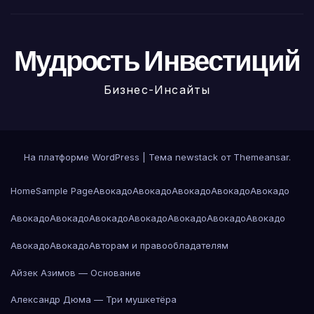
Мудрость Инвестиций
Бизнес-Инсайты
На платформе WordPress
|
Тема newstack от
Themeansar
.
Home
Sample Page
Авокадо
Авокадо
Авокадо
Авокадо
Авокадо
Авокадо
Авокадо
Авокадо
Авокадо
Авокадо
Авокадо
Авокадо
Авокадо
Авокадо
Авторам и правообладателям
Айзек Азимов — Основание
Александр Дюма — Три мушкетёра