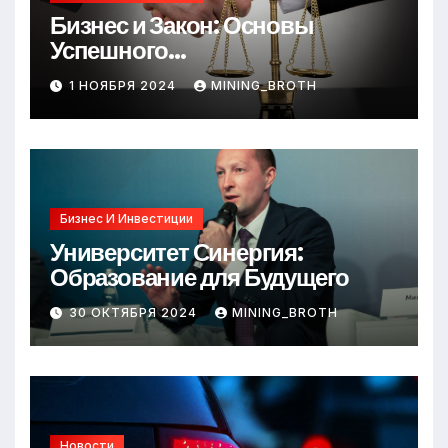
Бизнес и Закон: Основы
Успешного
Предпринимательства
1 НОЯБРЯ 2024
MINING_BROTH
Бизнес И Инвестиции
Университет Синергия:
Образование для Будущего
30 ОКТЯБРЯ 2024
MINING_BROTH
Новости