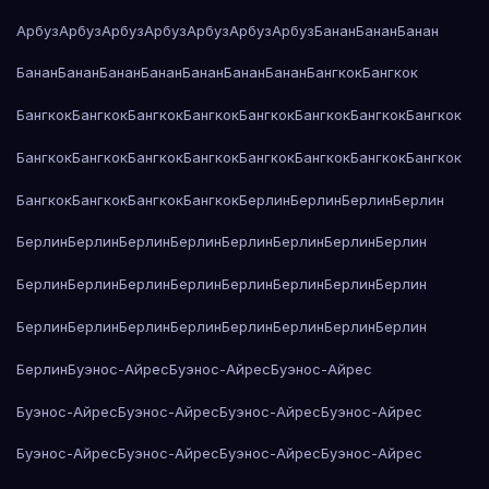
Арбуз
Арбуз
Арбуз
Арбуз
Арбуз
Арбуз
Арбуз
Банан
Банан
Банан
Банан
Банан
Банан
Банан
Банан
Банан
Банан
Бангкок
Бангкок
Бангкок
Бангкок
Бангкок
Бангкок
Бангкок
Бангкок
Бангкок
Бангкок
Бангкок
Бангкок
Бангкок
Бангкок
Бангкок
Бангкок
Бангкок
Бангкок
Бангкок
Бангкок
Бангкок
Бангкок
Берлин
Берлин
Берлин
Берлин
Берлин
Берлин
Берлин
Берлин
Берлин
Берлин
Берлин
Берлин
Берлин
Берлин
Берлин
Берлин
Берлин
Берлин
Берлин
Берлин
Берлин
Берлин
Берлин
Берлин
Берлин
Берлин
Берлин
Берлин
Берлин
Буэнос-Айрес
Буэнос-Айрес
Буэнос-Айрес
Буэнос-Айрес
Буэнос-Айрес
Буэнос-Айрес
Буэнос-Айрес
Буэнос-Айрес
Буэнос-Айрес
Буэнос-Айрес
Буэнос-Айрес