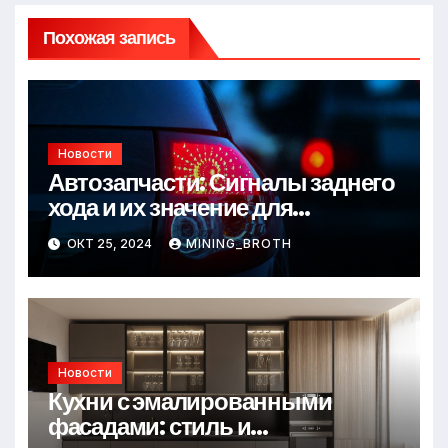
Похожая запись
Новости
Автозапчасти: Сигналы заднего
хода и их значение для
безопасности на дороге
ОКТ 25, 2024
MINING_BROTH
Новости
Кухни с эмалированными
фасадами: стиль и