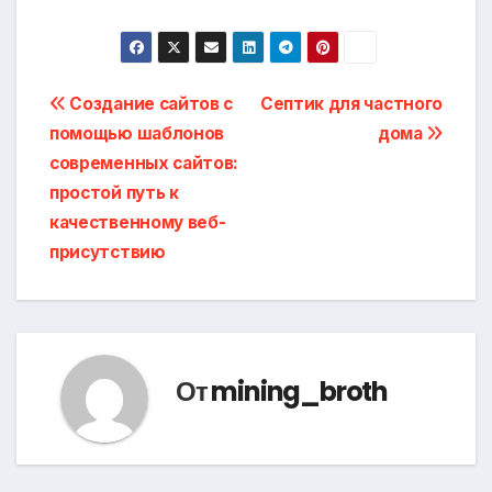
Навигация
Создание сайтов с
Септик для частного
помощью шаблонов
дома
по
современных сайтов:
записям
простой путь к
качественному веб-
присутствию
От
mining_broth