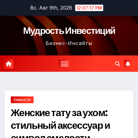
Перейти
Вс. Авг 9th, 2026
12:07:18 PM
к
содержимому
Мудрость Инвестиций
Бизнес-Инсайты
Новости
Женские тату за ухом:
стильный аксессуар и
символ смелости