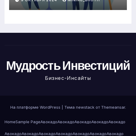
Мудрость Инвестиций
Бизнес-Инсайты
На платформе WordPress
|
Тема newstack от
Themeansar
.
Home
Sample Page
Авокадо
Авокадо
Авокадо
Авокадо
Авокадо
Авокадо
Авокадо
Авокадо
Авокадо
Авокадо
Авокадо
Авокадо