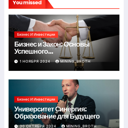
You missed
Бизнес И Инвестиции
Бизнес и Закон: Основы
Успешного
Предпринимательства
1 НОЯБРЯ 2024
MINING_BROTH
Бизнес И Инвестиции
Университет Синергия:
Образование для Будущего
30 ОКТЯБРЯ 2024
MINING_BROTH