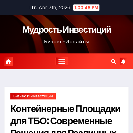
Перейти
Пт. Авг 7th, 2026
1:00:48 PM
к
содержимому
Мудрость Инвестиций
Бизнес-Инсайты
Бизнес И Инвестиции
Контейнерные Площадки
для ТБО: Современные
Решения для Различных