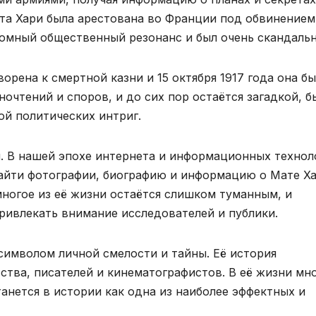
ата Хари была арестована во Франции под обвинением
ромный общественный резонанс и был очень скандаль
ворена к смертной казни и 15 октября 1917 года она б
ночтений и споров, и до сих пор остаётся загадкой, б
ой политических интриг.
н. В нашей эпохе интернета и информационных технол
айти фотографии, биографию и информацию о Мате Х
многое из её жизни остаётся слишком туманным, и
ивлекать внимание исследователей и публики.
символом личной смелости и тайны. Её история
ства, писателей и кинематографистов. В её жизни мн
анется в истории как одна из наиболее эффектных и