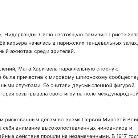
ре, Нидерланды. Свою настоящую фамилию Гриете Зел
Её карьера началась в парижских танцевальных залах,
ный ажиотаж среди зрителей.
лений, Мата Хари вела параллельную спорную
Она была причастна к мировому шпионскому сообществ
ьными службами. Её считали двусмысленной фигурой,
оторая разыгрывала свою игру на поле международно
оим рискованным делам во время Первой Мировой Вой
а себя внимание высокопоставленных чиновников и
тайные действия прошли не незамеченными. В 1917 год