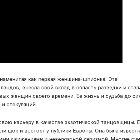
 знаменитая как первая женщина-шпионка. Эта
андов, внесла свой вклад в область разведки и стал
вых женщин своего времени. Ее жизнь и судьба до си
 и спекуляций.
 свою карьеру в качестве экзотической танцовщицы. 
ли шок и восторг у публики Европы. Она была извест
ми движениями и невероятной харизмой. Многие счи