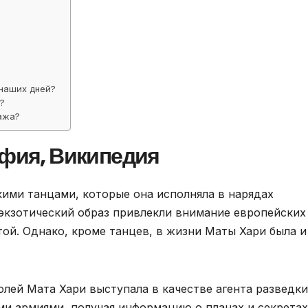
наших дней?
?
ажа?
афия, Википедия
ими танцами, которые она исполняла в нарядах
 экзотический образ привлекли внимание европейских
итой. Однако, кроме танцев, в жизни Маты Хари была и
лей Мата Хари выступала в качестве агента разведки
и армиями, получая информацию о планах и секретах