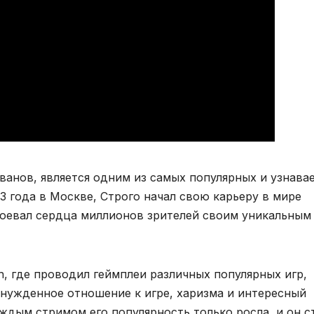
ванов, является одним из самых популярных и узнава
3 года в Москве, Строго начал свою карьеру в мире
авоевал сердца миллионов зрителей своим уникальным
h, где проводил геймплеи различных популярных игр,
принужденное отношение к игре, харизма и интересный
ждым стримом его популярность только росла, и он с