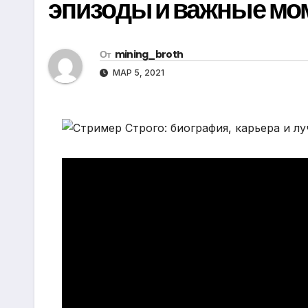
эпизоды и важные мо
р
i
r
а
k
a
в
От
mining_broth
i
m
и
МАР 5, 2021
т
ь