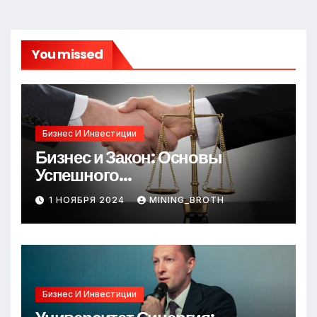
You missed
Бизнес И Инвестиции
Бизнес и Закон: Основы
Успешного
Предпринимательства
1 НОЯБРЯ 2024
MINING_BROTH
Бизнес И Инвестиции