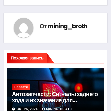
От
mining_broth
Похожая запись
Новости
Автозапчасти: Сигналы заднего
хода и их значение для
безопасности на дороге
ОКТ 25, 2024
MINING_BROTH