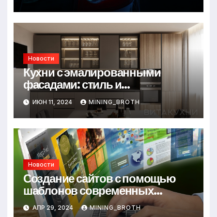
Новости
Кухни с эмалированными
фасадами: стиль и
практичность в одном решении
ИЮН 11, 2024
MINING_BROTH
Новости
Создание сайтов с помощью
шаблонов современных
сайтов: простой путь к
АПР 29, 2024
MINING_BROTH
качественному веб-