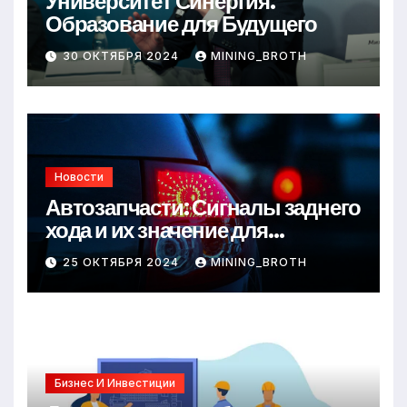
Университет Синергия:
Образование для Будущего
30 ОКТЯБРЯ 2024
MINING_BROTH
Новости
Автозапчасти: Сигналы заднего
хода и их значение для
безопасности на дороге
25 ОКТЯБРЯ 2024
MINING_BROTH
Бизнес И Инвестиции