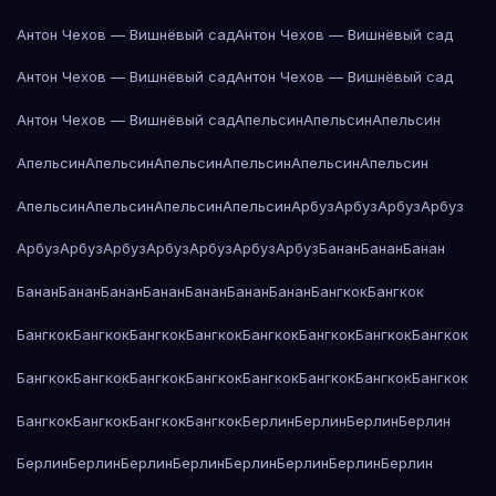
Антон Чехов — Вишнёвый сад
Антон Чехов — Вишнёвый сад
Антон Чехов — Вишнёвый сад
Антон Чехов — Вишнёвый сад
Антон Чехов — Вишнёвый сад
Апельсин
Апельсин
Апельсин
Апельсин
Апельсин
Апельсин
Апельсин
Апельсин
Апельсин
Апельсин
Апельсин
Апельсин
Апельсин
Арбуз
Арбуз
Арбуз
Арбуз
Арбуз
Арбуз
Арбуз
Арбуз
Арбуз
Арбуз
Арбуз
Банан
Банан
Банан
Банан
Банан
Банан
Банан
Банан
Банан
Банан
Бангкок
Бангкок
Бангкок
Бангкок
Бангкок
Бангкок
Бангкок
Бангкок
Бангкок
Бангкок
Бангкок
Бангкок
Бангкок
Бангкок
Бангкок
Бангкок
Бангкок
Бангкок
Бангкок
Бангкок
Бангкок
Бангкок
Берлин
Берлин
Берлин
Берлин
Берлин
Берлин
Берлин
Берлин
Берлин
Берлин
Берлин
Берлин