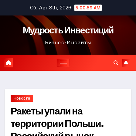
Перейти
Сб. Авг 8th, 2026
5:01:01 AM
к
содержимому
Мудрость Инвестиций
Бизнес-Инсайты
Новости
Ракеты упали на
территории Польши.
Российский рынок