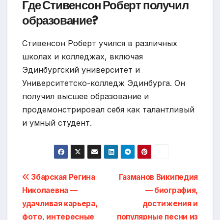
Где Стивенсон Роберт получил
образование?
Стивенсон Роберт учился в различных
школах и колледжах, включая
Эдинбургский университет и
Университетско-колледж Эдинбурга. Он
получил высшее образование и
продемонстрировал себя как талантливый
и умный студент.
Навигация
Збарская Регина
Газманов Википедия
Николаевна —
— биография,
по
удачливая карьера,
достижения и
фото, интересные
популярные песни из