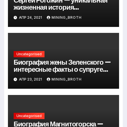
Сергей Рогожин — уникальная
жизненная история
талантливого певца, его
АПР 24, 2021
MINING_BROTH
музыкальный путь и важные
достижения
Uncategorised
Биография жены Зеленского —
интересные факты о супруге
президента Украины
АПР 23, 2021
MINING_BROTH
Uncategorised
Биография Магнитогорска —