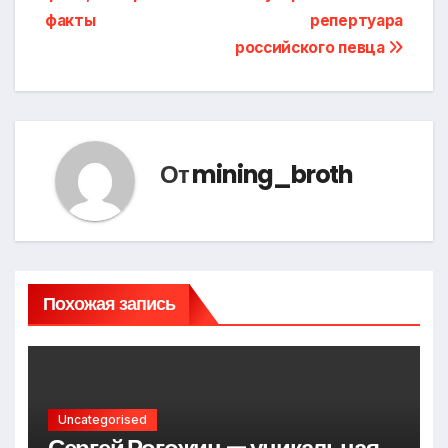
записям
факты
репертуара
российского певца
От
mining_broth
Похожая запись
Uncategorised