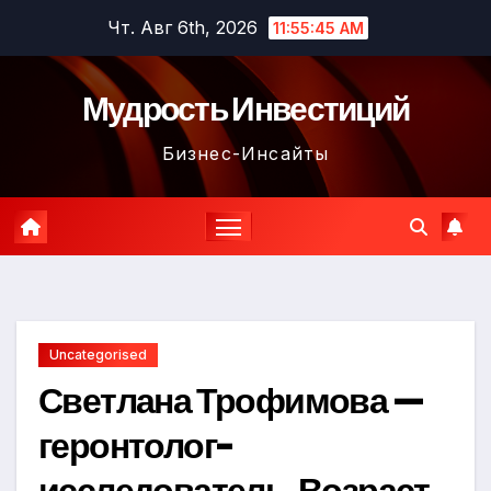
Перейти
Чт. Авг 6th, 2026
11:55:46 AM
к
содержимому
Мудрость Инвестиций
Бизнес-Инсайты
Uncategorised
Светлана Трофимова —
геронтолог-
исследователь. Возраст,