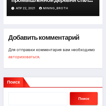
превращается в современный
АПР 22, 2021
MINING_BROTH
мегаполис
Добавить комментарий
Для отправки комментария вам необходимо
авторизоваться
.
Поиск
Поиск