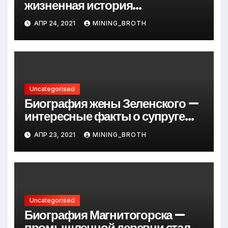
жизненная история
талантливого певца, его
АПР 24, 2021
MINING_BROTH
музыкальный путь и важные
достижения
Uncategorised
Биография жены Зеленского —
интересные факты о супруге
президента Украины
АПР 23, 2021
MINING_BROTH
Uncategorised
Биография Магнитогорска —
промышленной деревни стали