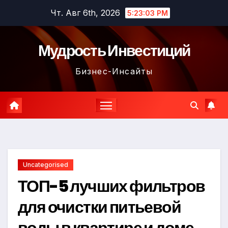
Перейти
Чт. Авг 6th, 2026
5:23:04 PM
к
содержимому
Мудрость Инвестиций
Бизнес-Инсайты
Uncategorised
ТОП-5 лучших фильтров
для очистки питьевой
воды в квартире и доме