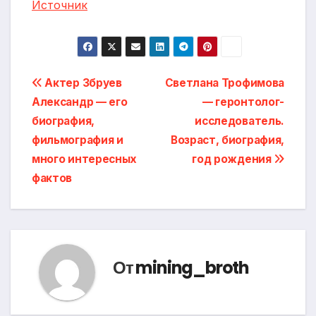
Источник
Навигация
Актер Збруев
Светлана Трофимова
Александр — его
— геронтолог-
по
биография,
исследователь.
записям
фильмография и
Возраст, биография,
много интересных
год рождения
фактов
От
mining_broth