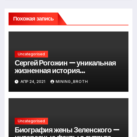
Похожая запись
Uncategorised
Сергей Рогожин — уникальная
жизненная история
талантливого певца, его
АПР 24, 2021
MINING_BROTH
музыкальный путь и важные
достижения
Uncategorised
Биография жены Зеленского —