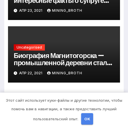
интересные факты о супруге
президента Украины
АПР 23, 2021
MINING_BROTH
Uncategorised
Биография Магнитогорска —
промышленной деревни стали
превращается в современный
АПР 22, 2021
MINING_BROTH
мегаполис
Этот сайт использует куки-файлы и другие технологии, чтобы
Добавить комментарий
помочь вам в навигации, а также предоставить лучший
пользовательский опыт.
OK
Для отправки комментария вам необходимо